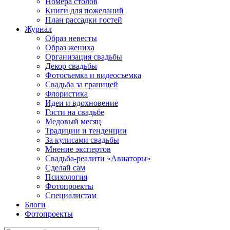
Номера столов
Книги для пожеланий
План рассадки гостей
Журнал
Образ невесты
Образ жениха
Организация свадьбы
Декор свадьбы
Фотосъемка и видеосъемка
Свадьба за границей
Флористика
Идеи и вдохновение
Гости на свадьбе
Медовый месяц
Традиции и тенденции
За кулисами свадьбы
Мнение экспертов
Свадьба-реалити «Авиаторы»
Сделай сам
Психология
Фотопроекты
Специалистам
Блоги
Фотопроекты