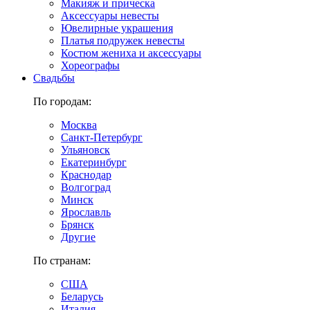
Макияж и прическа
Аксессуары невесты
Ювелирные украшения
Платья подружек невесты
Костюм жениха и аксессуары
Хореографы
Свадьбы
По городам:
Москва
Санкт-Петербург
Ульяновск
Екатеринбург
Краснодар
Волгоград
Минск
Ярославль
Брянск
Другие
По странам:
США
Беларусь
Италия