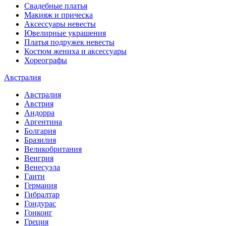
Свадебные платья
Макияж и прическа
Аксессуары невесты
Ювелирные украшения
Платья подружек невесты
Костюм жениха и аксессуары
Хореографы
Австралия
Австралия
Австрия
Андорра
Аргентина
Болгария
Бразилия
Великобритания
Венгрия
Венесуэла
Гаити
Германия
Гибралтар
Гондурас
Гонконг
Греция