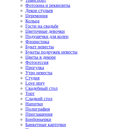
Транспорт
Фотозона и реквизиты
Декор стульев
Церемония
Кольца
Гости на свадьбе
Цветочные девочки
Подушечки для колец
Флористика
Букет невесты
Букеты подружек невесты
Цветы в декоре
Фотосессия
Прогулка
Утро невесты
Студия
Love story
Свадебный стол
Торт
Сладкий стол
Напитки
Полиграфия
Приглашения
Бонбоньерки
Банкетные карточки