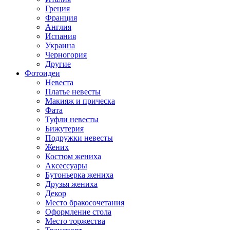
Греция
Франция
Англия
Испания
Украина
Черногория
Другие
Фотоидеи
Невеста
Платье невесты
Макияж и прическа
Фата
Туфли невесты
Бижутерия
Подружки невесты
Жених
Костюм жениха
Аксессуары
Бутоньерка жениха
Друзья жениха
Декор
Место бракосочетания
Оформление стола
Место торжества