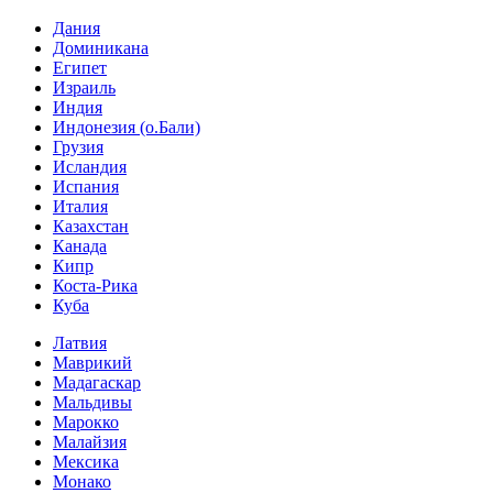
Дания
Доминикана
Египет
Израиль
Индия
Индонезия (о.Бали)
Грузия
Исландия
Испания
Италия
Казахстан
Канада
Кипр
Коста-Рика
Куба
Латвия
Маврикий
Мадагаскар
Мальдивы
Марокко
Малайзия
Мексика
Монако